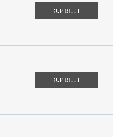
KUP BILET
16:00
KUP BILET
7:35