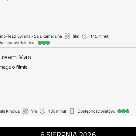
ino-Teatr Syrena - Sala Kameralna
film
145 minut
Dostępność biletów:
dostępność biletów
Man , 7 sierpnia 2026, godzina 20:55
 Cream Man
macje o filmie
ala Kinowa
film
106 minut
Dostępność biletów:
Duża dostępność biletów
i dinozaury , 8 sierpnia 2026, godzina 
8
SIERPNIA
2026