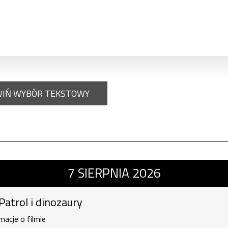
IŃ WYBÓR TEKSTOWY
i dinozaury , 7 sierpnia 2026, godzina 
7
SIERPNIA
2026
 Patrol i dinozaury
macje o filmie