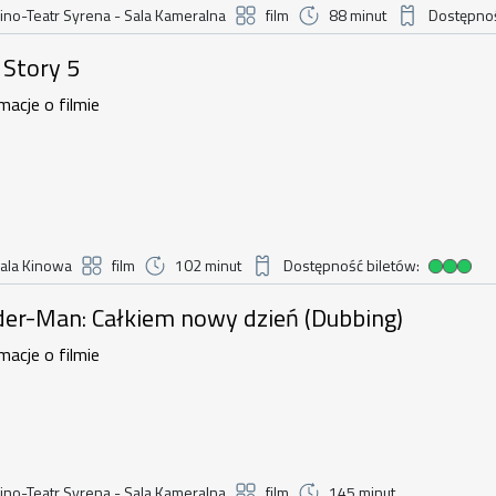
ino-Teatr Syrena - Sala Kameralna
film
88 minut
Dostępnoś
Duża dostępno
 5 , 8 sierpnia 2026, godzina 16:00
 Story 5
macje o filmie
ala Kinowa
film
102 minut
Dostępność biletów:
Duża dostępność biletów
n: Całkiem nowy dzień (Dubbing) , 8 s
der-Man: Całkiem nowy dzień (Dubbing)
macje o filmie
ino-Teatr Syrena - Sala Kameralna
film
145 minut