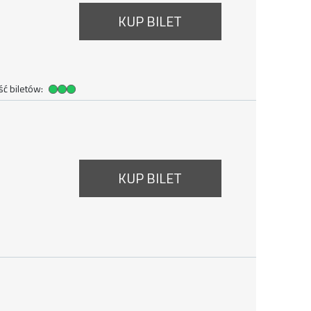
KUP BILET
ć biletów:
ść biletów
14:00
KUP BILET
 sierpnia 2026, godzina 14:50