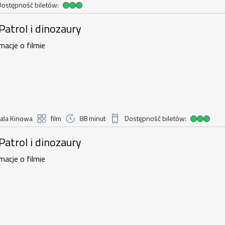
Dostępność biletów:
dostępność biletów
 i dinozaury , 8 sierpnia 2026, godzin
 Patrol i dinozaury
macje o filmie
ala Kinowa
film
88 minut
Dostępność biletów:
Duża dostępność biletów
 i dinozaury , 8 sierpnia 2026, godzin
 Patrol i dinozaury
macje o filmie