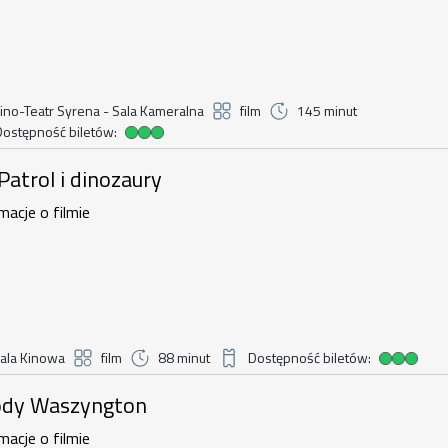
ino-Teatr Syrena - Sala Kameralna
film
145 minut
Dostępność biletów:
dostępność biletów
i dinozaury , 7 sierpnia 2026, godzina 
 Patrol i dinozaury
macje o filmie
ala Kinowa
film
88 minut
Dostępność biletów:
Duża dostępność biletów
zyngton , 7 sierpnia 2026, godzina 1
dy Waszyngton
macje o filmie