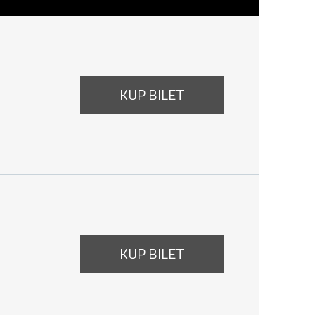
KUP BILET
 8 sierpnia 2026, godzina 12:30
KUP BILET