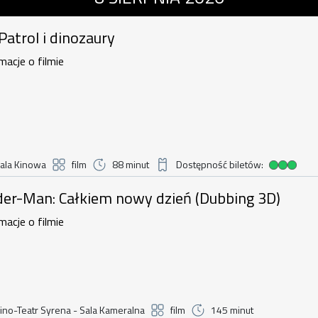
 Patrol i dinozaury
macje o filmie
ala Kinowa
film
88 minut
Dostępność biletów:
Duża dostępność biletów
n: Całkiem nowy dzień (Dubbing 3D) ,
der-Man: Całkiem nowy dzień (Dubbing 3D)
macje o filmie
ino-Teatr Syrena - Sala Kameralna
film
145 minut