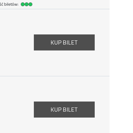
ć biletów:
ść biletów
KUP BILET
ierpnia 2026, godzina 17:20
KUP BILET