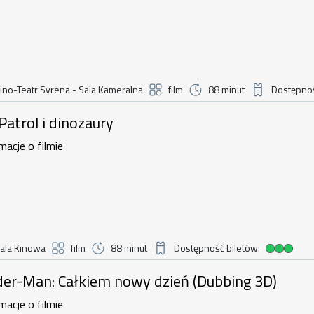
ino-Teatr Syrena - Sala Kameralna
film
88 minut
Dostępnoś
Duża dostępno
i dinozaury , 7 sierpnia 2026, godzina 
 Patrol i dinozaury
macje o filmie
ala Kinowa
film
88 minut
Dostępność biletów:
Duża dostępność biletów
: Całkiem nowy dzień (Dubbing 3D) , 7
der-Man: Całkiem nowy dzień (Dubbing 3D)
macje o filmie