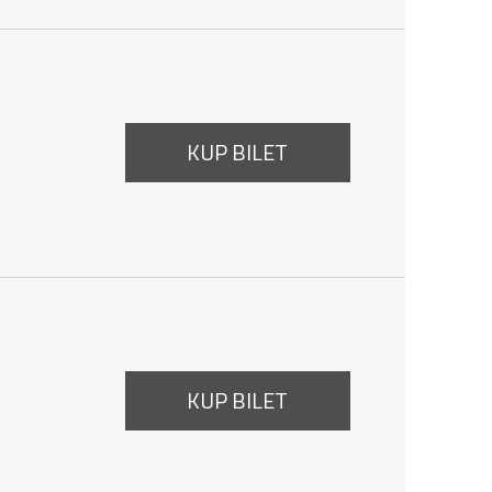
a 14:00
KUP BILET
a 15:20
KUP BILET