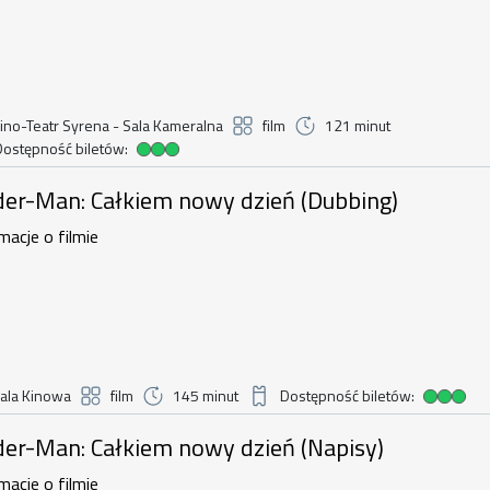
ino-Teatr Syrena - Sala Kameralna
film
121 minut
Dostępność biletów:
dostępność biletów
: Całkiem nowy dzień (Dubbing) , 7 si
der-Man: Całkiem nowy dzień (Dubbing)
macje o filmie
ala Kinowa
film
145 minut
Dostępność biletów:
Duża dostępność biletów
: Całkiem nowy dzień (Napisy) , 7 sie
der-Man: Całkiem nowy dzień (Napisy)
macje o filmie